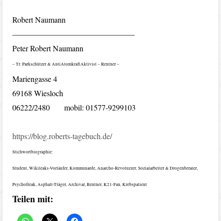
Robert Naumann
———————————————–
Peter Robert Naumann
– Tr. Parkschützer & AntiAtomkraftAktivist – Rentner –
Mariengasse 4
69168 Wiesloch
06222/2480 mobil: 01577-9299103
https://blog.roberts-tagebuch.de/
Stichwortbiographie:
Student, Wikileaks-Vorläufer, Kommunarde, Anarcho-Revoluzzer, Sozialarbeiter & Drogenberater,
Psychofreak, Asphalt-Träger, Archivar, Rentner, K21-Fan, Krebspatient
Teilen mit: