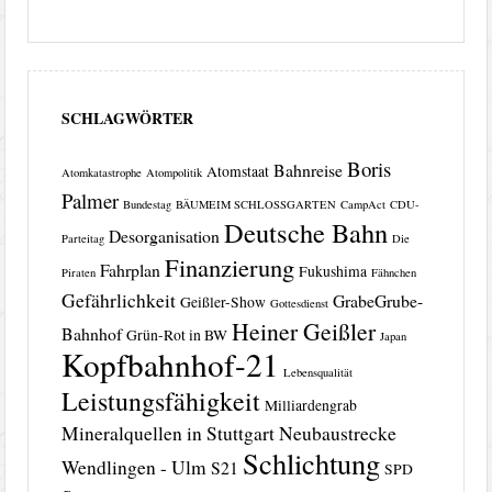
SCHLAGWÖRTER
Boris
Bahnreise
Atomstaat
Atomkatastrophe
Atompolitik
Palmer
Bundestag
BÄUMEIM SCHLOSSGARTEN
CampAct
CDU-
Deutsche Bahn
Desorganisation
Parteitag
Die
Finanzierung
Fahrplan
Fukushima
Piraten
Fähnchen
Gefährlichkeit
GrabeGrube-
Geißler-Show
Gottesdienst
Heiner Geißler
Bahnhof
Grün-Rot in BW
Japan
Kopfbahnhof-21
Lebensqualität
Leistungsfähigkeit
Milliardengrab
Mineralquellen in Stuttgart
Neubaustrecke
Schlichtung
Wendlingen - Ulm
S21
SPD